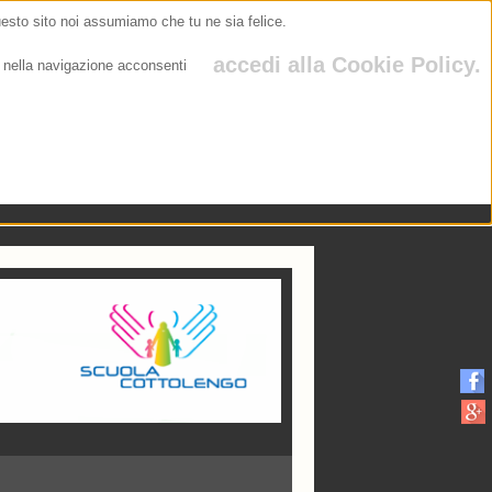
Precedente
Precedente
successivo
successivo
uesto sito noi assumiamo che tu ne sia felice.
accedi alla Cookie Policy.
 nella navigazione acconsenti