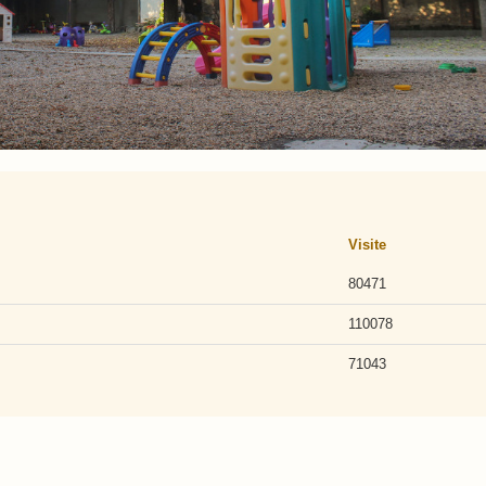
Visite
80471
110078
71043