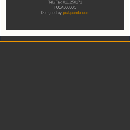
Tel./Fax 011.250171
TO1A00800C
Designed by
pickjoomla.com