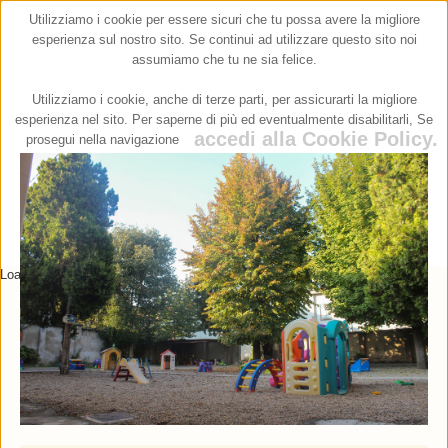
Precedente
Precedente
successivo
successivo
Utilizziamo i cookie per essere sicuri che tu possa avere la migliore
esperienza sul nostro sito. Se continui ad utilizzare questo sito noi
assumiamo che tu ne sia felice.
Utilizziamo i cookie, anche di terze parti, per assicurarti la migliore
esperienza nel sito. Per saperne di più ed eventualmente disabilitarli,
Se
accedi alla Cookie Policy.
prosegui nella navigazione
acconsenti all’utilizzo dei cookie.
Si
No
Loading...