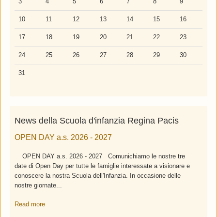
3
4
5
6
7
8
9
10
11
12
13
14
15
16
17
18
19
20
21
22
23
24
25
26
27
28
29
30
31
News della Scuola d'infanzia Regina Pacis
OPEN DAY a.s. 2026 - 2027
OPEN DAY a.s. 2026 - 2027 Comunichiamo le nostre tre
date di Open Day per tutte le famiglie interessate a visionare e
conoscere la nostra Scuola dell'Infanzia. In occasione delle
nostre giornate...
Read more